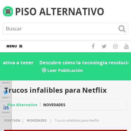
MENU
Descubre cómo la tecnología revoluciona la cadena
D
de suministro y logística: ¡Impulsa la eficiencia de tu
e
Leer Publicación
negocio hoy!
SHARE
Trucos infalibles para Netflix
TWEET
Piso Alternativo
NOVEDADES
SHARE
PORTADA
|
NOVEDADES
|
Trucos infalibles para Netflix