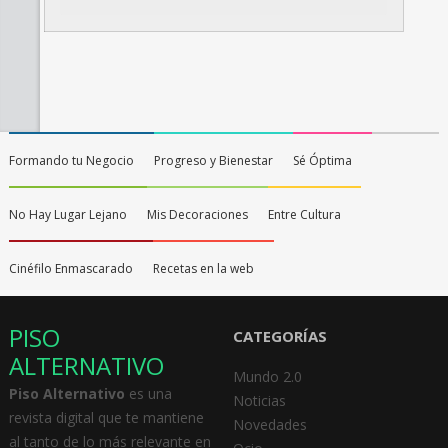
Formando tu Negocio
Progreso y Bienestar
Sé Óptima
No Hay Lugar Lejano
Mis Decoraciones
Entre Cultura
Cinéfilo Enmascarado
Recetas en la web
PISO
CATEGORÍAS
ALTERNATIVO
Mundo 2.0
Piso Alternativo
es una
Noticias
revista digital que te mantiene
Novedades
al tanto de lo más relevante en