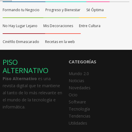
Formando tu Negocio
Progreso y Bienestar
Sé Óptima
No Hay Lugar Lejano
Mis Decoraciones
Entre Cultura
Cinéfilo Enmascarado
Recetas en la web
PISO
CATEGORÍAS
ALTERNATIVO
Mundo 2.0
Piso Alternativo
es una
Noticias
revista digital que te mantiene
Novedades
al tanto de lo más relevante en
Ocio
el mundo de la tecnología e
Software
informática.
Tecnología
Tendencias
Utilidades