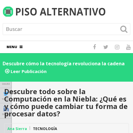
MENU
Descubre cómo la tecnología revoluciona la cadena
D
de suministro y logística: ¡Impulsa la eficiencia de tu
e
Leer Publicación
negocio hoy!
SHARE
Descubre todo sobre la
Computación en la Niebla: ¿Qué es
TWEET
y cómo puede cambiar tu forma de
procesar datos?
SHARE
Ana Sierra
TECNOLOGÍA