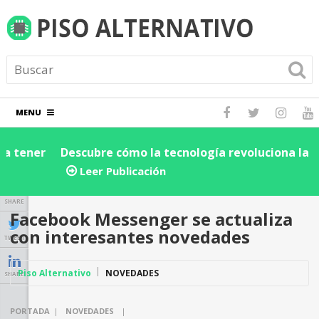
MENU
Descubre cómo la tecnología revoluciona la cadena
D
de suministro y logística: ¡Impulsa la eficiencia de tu
e
Leer Publicación
negocio hoy!
SHARE
Facebook Messenger se actualiza
con interesantes novedades
TWEET
Piso Alternativo
NOVEDADES
SHARE
PORTADA
|
NOVEDADES
|