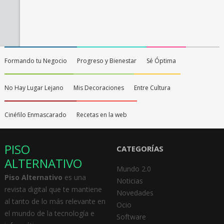
Formando tu Negocio
Progreso y Bienestar
Sé Óptima
No Hay Lugar Lejano
Mis Decoraciones
Entre Cultura
Cinéfilo Enmascarado
Recetas en la web
PISO
CATEGORÍAS
ALTERNATIVO
Mundo 2.0
Piso Alternativo
es una
Noticias
revista digital que te mantiene
Novedades
al tanto de lo más relevante en
Ocio
el mundo de la tecnología e
Software