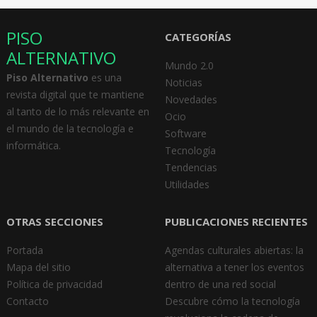
PISO
CATEGORÍAS
ALTERNATIVO
Mundo 2.0
Piso Alternativo
es una
Noticias
revista digital que te mantiene
Novedades
al tanto de lo más relevante en
Ocio
el mundo de la tecnología e
Software
informática.
Tecnología
Tendencias
Utilidades
OTRAS SECCIONES
PUBLICACIONES RECIENTES
Portada
Agendas culturales abiertas: la
Mapa del sitio
alternativa a tener los eventos
Política de privacidad
dentro de una red social
Contacto
Descubre cómo la tecnología