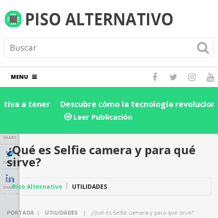
MENU
Descubre cómo la tecnología revoluciona la cadena
D
de suministro y logística: ¡Impulsa la eficiencia de tu
e
Leer Publicación
negocio hoy!
SHARE
¿Qué es Selfie camera y para qué
sirve?
TWEET
Piso Alternativo
UTILIDADES
SHARE
PORTADA
|
UTILIDADES
|
¿Qué es Selfie camera y para qué sirve?