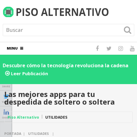
MENU
Descubre cómo la tecnología revoluciona la cadena
D
de suministro y logística: ¡Impulsa la eficiencia de tu
e
Leer Publicación
negocio hoy!
SHARE
Las mejores apps para tu
despedida de soltero o soltera
TWEET
Piso Alternativo
UTILIDADES
SHARE
PORTADA
|
UTILIDADES
|