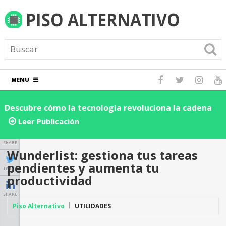
MENU
Descubre cómo la tecnología revoluciona la cadena
D
de suministro y logística: ¡Impulsa la eficiencia de tu
e
Leer Publicación
negocio hoy!
SHARE
Wunderlist: gestiona tus tareas
pendientes y aumenta tu
TWEET
productividad
SHARE
Piso Alternativo
UTILIDADES