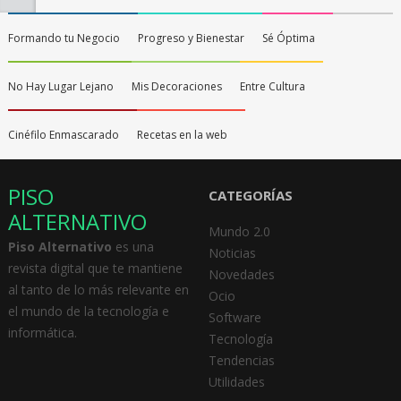
Formando tu Negocio
Progreso y Bienestar
Sé Óptima
No Hay Lugar Lejano
Mis Decoraciones
Entre Cultura
Cinéfilo Enmascarado
Recetas en la web
PISO
CATEGORÍAS
ALTERNATIVO
Mundo 2.0
Piso Alternativo
es una
Noticias
revista digital que te mantiene
Novedades
al tanto de lo más relevante en
Ocio
el mundo de la tecnología e
Software
informática.
Tecnología
Tendencias
Utilidades