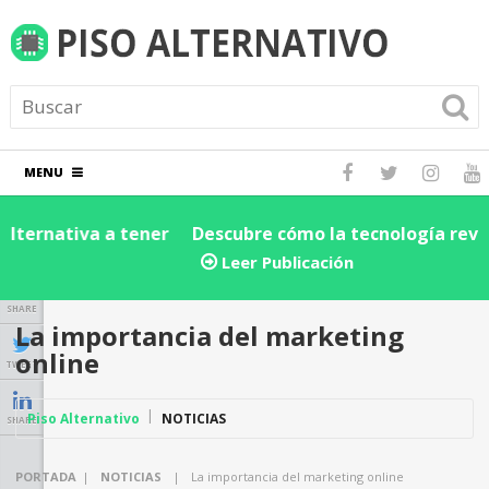
MENU
Descubre cómo la tecnología revoluciona la cadena
D
de suministro y logística: ¡Impulsa la eficiencia de tu
e
Leer Publicación
negocio hoy!
SHARE
La importancia del marketing
online
TWEET
Piso Alternativo
NOTICIAS
SHARE
PORTADA
|
NOTICIAS
|
La importancia del marketing online