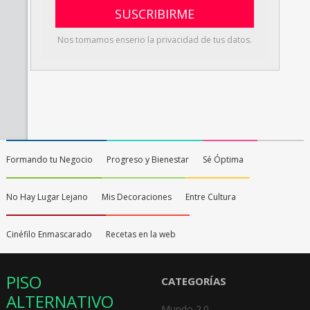
Nos tomamos enserio la privacidad de tus datos.
Formando tu Negocio
Progreso y Bienestar
Sé Óptima
No Hay Lugar Lejano
Mis Decoraciones
Entre Cultura
Cinéfilo Enmascarado
Recetas en la web
PISO
CATEGORÍAS
ALTERNATIVO
Mundo 2.0