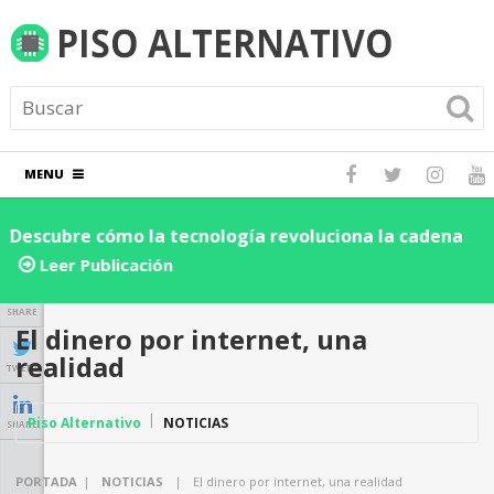
MENU
Descubre cómo la tecnología revoluciona la cadena
D
de suministro y logística: ¡Impulsa la eficiencia de tu
e
Leer Publicación
negocio hoy!
SHARE
El dinero por internet, una
realidad
TWEET
Piso Alternativo
NOTICIAS
SHARE
PORTADA
|
NOTICIAS
|
El dinero por internet, una realidad