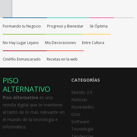
Formando tu Negocio
Progreso y Bienestar
Sé Óptima
No Hay Lugar Lejano
Mis Decoraciones
Entre Cultura
Cinéfilo Enmascarado
Recetas en la web
PISO
CATEGORÍAS
ALTERNATIVO
Mundo 2.0
Piso Alternativo
es una
Noticias
revista digital que te mantiene
Novedades
al tanto de lo más relevante en
Ocio
el mundo de la tecnología e
Software
informática.
Tecnología
Tendencias