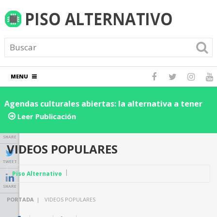
MENU
Agendas culturales abiertas: la alternativa a tener
D
los eventos dentro de una red social
d
Leer Publicación
n
SHARE
VIDEOS POPULARES
TWEET
Piso Alternativo
SHARE
PORTADA
|
VIDEOS POPULARES