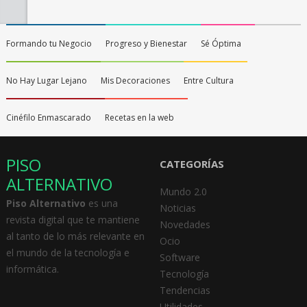
Formando tu Negocio
Progreso y Bienestar
Sé Óptima
No Hay Lugar Lejano
Mis Decoraciones
Entre Cultura
Cinéfilo Enmascarado
Recetas en la web
PISO
CATEGORÍAS
ALTERNATIVO
Mundo 2.0
Piso Alternativo
es una
Noticias
revista digital que te mantiene
Novedades
al tanto de lo más relevante en
Ocio
el mundo de la tecnología e
Software
informática.
Tecnología
Tendencias
Utilidades