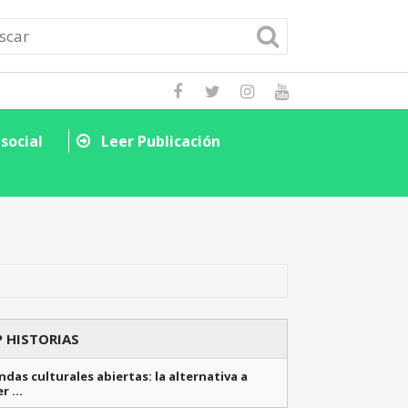
social
Leer Publicación
Descubre cómo la
Leer Public
 HISTORIAS
das culturales abiertas: la alternativa a
er …