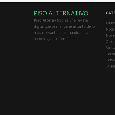
PISO ALTERNATIVO
CAT
Piso Alternativo
es una revista
Mund
digital que te mantiene al tanto de lo
Notic
más relevante en el mundo de la
Nove
tecnología e informática.
Ocio
Soft
Tecno
Tend
Utili