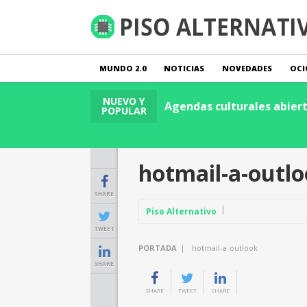
MUNDO 2.0
NOTICIAS
NOVEDADES
OCI
NUEVO Y
anzas
Leer Publicación
Agendas culturales abierta
POPULAR
hotmail-a-outl
SHARE
Piso Alternativo
TWEET
PORTADA
|
hotmail-a-outlook
SHARE
SHARE
TWEET
SHARE