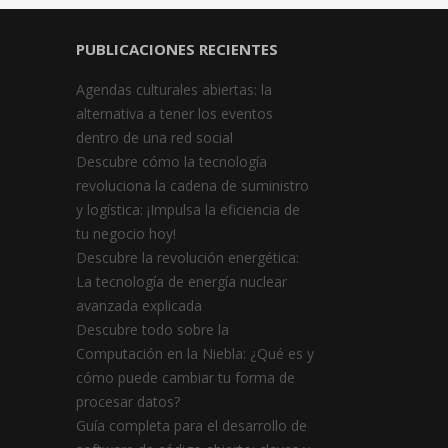
PUBLICACIONES RECIENTES
Agendas culturales abiertas: la
alternativa a tener los eventos
dentro de una red social
Descubre cómo la tecnología
revoluciona la cadena de suministro
y logística: ¡Impulsa la eficiencia de
tu negocio hoy!
Descubre la revolución energética:
La tecnología de energía nuclear
avanzada explicada
Descubre todo sobre la
Computación en la Niebla: ¿Qué es y
cómo puede cambiar tu forma de
procesar datos?
Guía completa para el desarrollo de