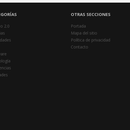
EGORÍAS
OTRAS SECCIONES
o 2.0
Portada
ias
Mapa del sitio
dades
Política de privacidad
Contacto
ware
logía
encias
dades