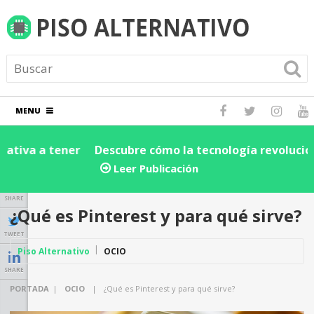
MENU
Descubre cómo la tecnología revoluciona la cadena
D
de suministro y logística: ¡Impulsa la eficiencia de tu
e
Leer Publicación
negocio hoy!
SHARE
¿Qué es Pinterest y para qué sirve?
TWEET
Piso Alternativo
OCIO
SHARE
PORTADA
|
OCIO
|
¿Qué es Pinterest y para qué sirve?