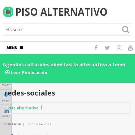
MENU
endas culturales abiertas: la alternativa a tener
Desc
s eventos dentro de una red social
de su
Leer Publicación
Le
nego
SHARE
redes-sociales
TWEET
Piso Alternativo
SHARE
PORTADA
|
redes-sociales