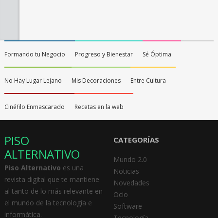
Formando tu Negocio
Progreso y Bienestar
Sé Óptima
No Hay Lugar Lejano
Mis Decoraciones
Entre Cultura
Cinéfilo Enmascarado
Recetas en la web
PISO
CATEGORÍAS
ALTERNATIVO
Mundo 2.0
Piso Alternativo
es una
Noticias
revista digital que te mantiene
Novedades
al tanto de lo más relevante en
Ocio
el mundo de la tecnología e
Software
informática.
Tecnología