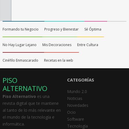
Formando tu Negocio
Progreso y Bienestar
Sé Óptima
No Hay Lugar Lejano
Mis Decoraciones
Entre Cultura
Cinéfilo Enmascarado
Recetas en la web
PISO
CATEGORÍAS
ALTERNATIVO
Mundo 2.0
Piso Alternativo
es una
Noticias
revista digital que te mantiene
Novedades
al tanto de lo más relevante en
Ocio
el mundo de la tecnología e
Software
informática.
Tecnología