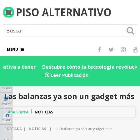
MENU
Descubre cómo la tecnología revoluciona la cadena
D
de suministro y logística: ¡Impulsa la eficiencia de tu
e
Leer Publicación
negocio hoy!
SHARE
Las balanzas ya son un gadget más
TWEET
Ana Sierra
NOTICIAS
SHARE
PORTADA
|
NOTICIAS
|
Las balanzas ya son un gadget más