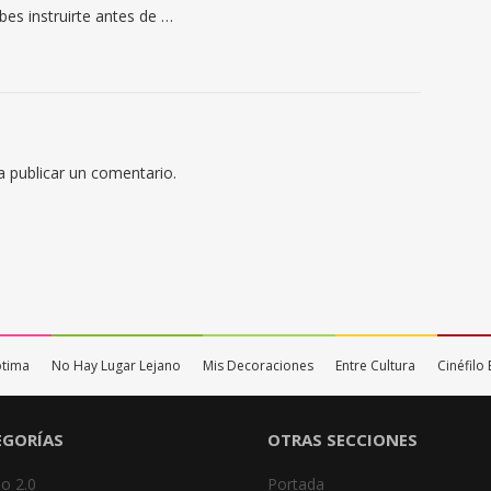
es instruirte antes de …
 publicar un comentario.
ptima
No Hay Lugar Lejano
Mis Decoraciones
Entre Cultura
Cinéfil
EGORÍAS
OTRAS SECCIONES
o 2.0
Portada