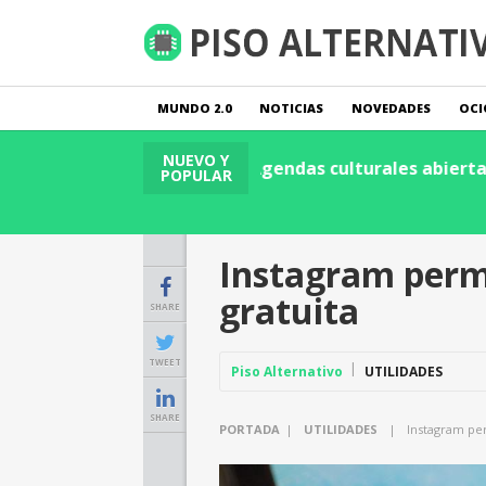
MUNDO 2.0
NOTICIAS
NOVEDADES
OCI
NUEVO Y
Leer Publicación
Descubre cómo la tecnologí
POPULAR
Leer Publicación
Instagram perm
gratuita
SHARE
TWEET
Piso Alternativo
UTILIDADES
SHARE
PORTADA
|
UTILIDADES
|
Instagram pe