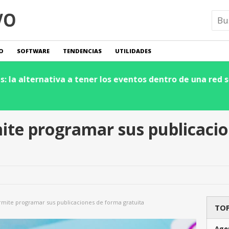
O
SOFTWARE
TENDENCIAS
UTILIDADES
a revoluciona la cadena de suministro y logística: ¡Impu
ite programar sus publicaci
rmite programar sus publicaciones de forma gratuita
TOP
Agen