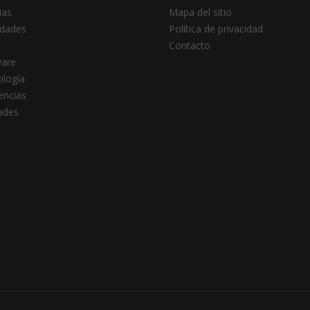
ias
Mapa del sitio
dades
Política de privacidad
Contacto
ware
logía
encias
dades