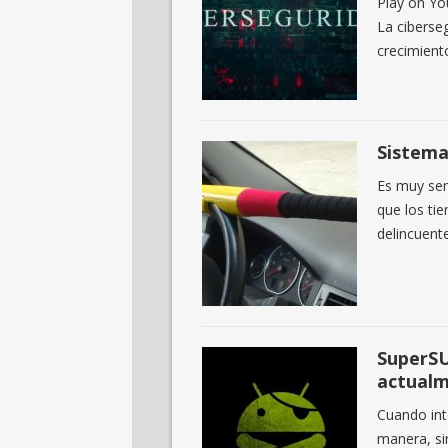
Play on Yo
La ciberseg
crecimient
Sistema
Es muy sen
que los ti
delincuent
SuperSU
actualm
Cuando int
manera, si