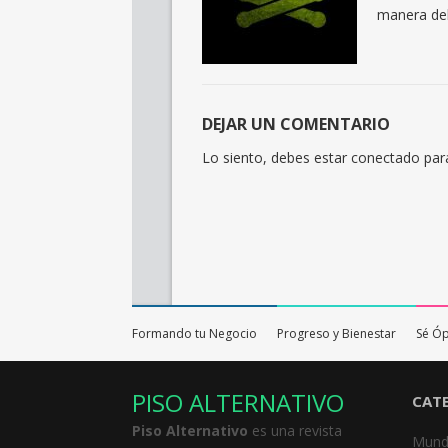
manera deb
DEJAR UN COMENTARIO
Lo siento, debes estar
conectado
para
Formando tu Negocio
Progreso y Bienestar
Sé Ó
PISO ALTERNATIVO
CAT
Piso Alternativo
es una revista
Mund