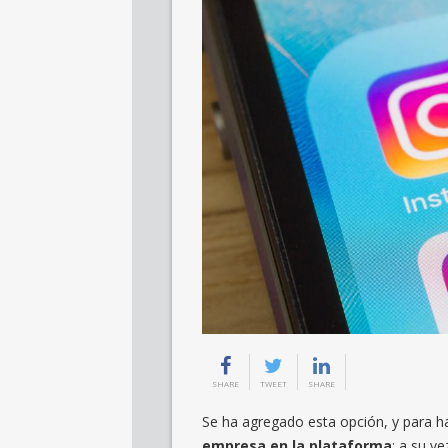
SHARE
TWEET
SHARE
Se ha agregado esta opción, y para 
empresa en la plataforma
; a su v