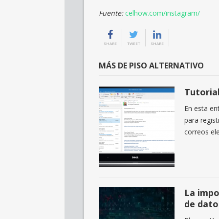
Fuente:
celhow.com/instagram/
SHARE
TWEET
SHARE
MÁS DE PISO ALTERNATIVO
Tutoria
En esta en
para regist
correos el
La impo
de dato