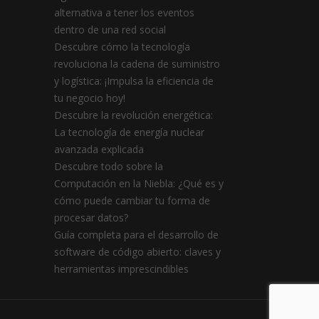
alternativa a tener los eventos
dentro de una red social
Descubre cómo la tecnología
revoluciona la cadena de suministro
y logística: ¡Impulsa la eficiencia de
tu negocio hoy!
Descubre la revolución energética:
La tecnología de energía nuclear
avanzada explicada
Descubre todo sobre la
Computación en la Niebla: ¿Qué es y
cómo puede cambiar tu forma de
procesar datos?
Guía completa para el desarrollo de
software de código abierto: claves y
herramientas imprescindibles