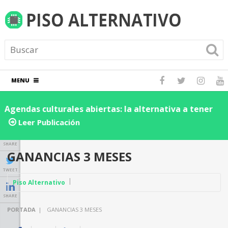
MENU
Agendas culturales abiertas: la alternativa a tener
D
los eventos dentro de una red social
d
Leer Publicación
n
SHARE
GANANCIAS 3 MESES
TWEET
Piso Alternativo
SHARE
PORTADA
|
GANANCIAS 3 MESES