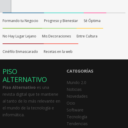
Formando tu Negocio
Progreso y Bienestar
Sé Óptima
No Hay Lugar Lejano
Mis Decoraciones
Entre Cultura
Cinéfilo Enmascarado
Recetas en la web
PISO
CATEGORÍAS
ALTERNATIVO
Mundo 2.0
Piso Alternativo
es una
Noticias
revista digital que te mantiene
Novedades
al tanto de lo más relevante en
Ocio
el mundo de la tecnología e
Software
informática.
Tecnología
Tendencias