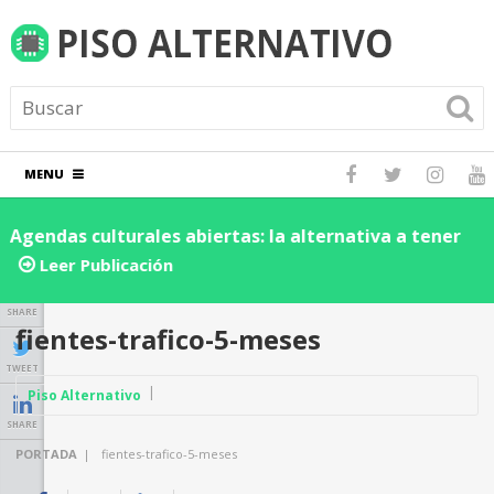
MENU
Agendas culturales abiertas: la alternativa a tener
D
los eventos dentro de una red social
d
Leer Publicación
n
SHARE
fientes-trafico-5-meses
TWEET
Piso Alternativo
SHARE
PORTADA
|
fientes-trafico-5-meses