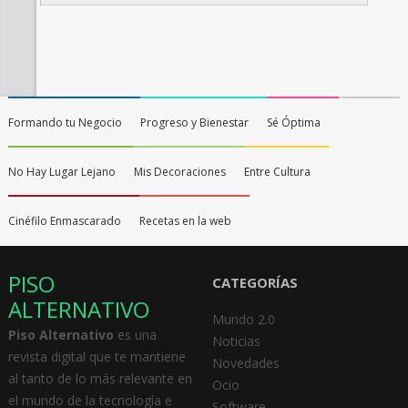
Formando tu Negocio
Progreso y Bienestar
Sé Óptima
No Hay Lugar Lejano
Mis Decoraciones
Entre Cultura
Cinéfilo Enmascarado
Recetas en la web
PISO
CATEGORÍAS
ALTERNATIVO
Mundo 2.0
Piso Alternativo
es una
Noticias
revista digital que te mantiene
Novedades
al tanto de lo más relevante en
Ocio
el mundo de la tecnología e
Software