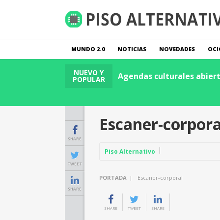
MUNDO 2.0
NOTICIAS
NOVEDADES
OCI
NUEVO Y
anzas
Leer Publicación
Agendas culturales abierta
POPULAR
Escaner-corpora
SHARE
Piso Alternativo
TWEET
PORTADA
|
Escaner-corporal
SHARE
SHARE
TWEET
SHARE