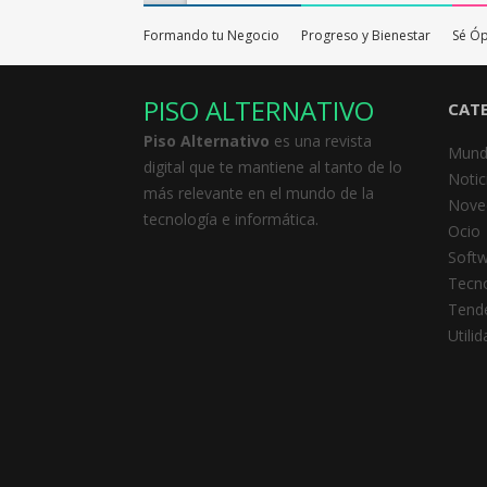
Formando tu Negocio
Progreso y Bienestar
Sé Ó
PISO ALTERNATIVO
CAT
Piso Alternativo
es una revista
Mund
digital que te mantiene al tanto de lo
Notic
más relevante en el mundo de la
Nove
tecnología e informática.
Ocio
Soft
Tecno
Tend
Utili