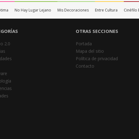
ptima
No Hay Lugar Lejano
Mis Decoraciones
Entre Cultura
Cinéfil
EGORÍAS
OTRAS SECCIONES
o 2.0
Portada
ias
Mapa del sitio
dades
Política de privacidad
Contacto
ware
logía
encias
dades