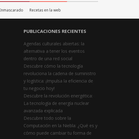
o Enmascarado
Recetas en la web
PUBLICACIONES RECIENTES
Agendas culturales abiertas: la
alternativa a tener los eventos
dentro de una red social
Descubre cómo la tecnología
revoluciona la cadena de suministro
y logística: ¡Impulsa la eficiencia de
tu negocio hoy!
Descubre la revolución energética:
La tecnología de energía nuclear
avanzada explicada
Descubre todo sobre la
Computación en la Niebla: ¿Qué es y
cómo puede cambiar tu forma de