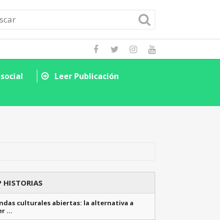
social
Leer Publicación
Descubre cómo la
Leer Public
 HISTORIAS
das culturales abiertas: la alternativa a
er …