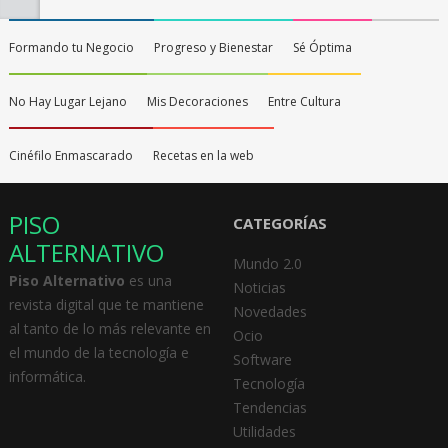
Formando tu Negocio
Progreso y Bienestar
Sé Óptima
No Hay Lugar Lejano
Mis Decoraciones
Entre Cultura
Cinéfilo Enmascarado
Recetas en la web
PISO
CATEGORÍAS
ALTERNATIVO
Mundo 2.0
Piso Alternativo
es una
Noticias
revista digital que te mantiene
Novedades
al tanto de lo más relevante en
Ocio
el mundo de la tecnología e
Software
informática.
Tecnología
Tendencias
Utilidades