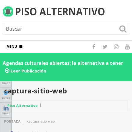
MENU
Agendas culturales abiertas: la alternativa a tener
D
los eventos dentro de una red social
d
Leer Publicación
n
SHARE
captura-sitio-web
TWEET
Piso Alternativo
SHARE
PORTADA
|
captura-sitio-web