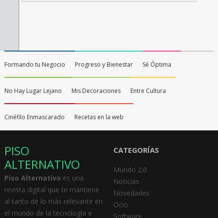
Formando tu Negocio
Progreso y Bienestar
Sé Óptima
No Hay Lugar Lejano
Mis Decoraciones
Entre Cultura
Cinéfilo Enmascarado
Recetas en la web
PISO
CATEGORÍAS
ALTERNATIVO
Mundo 2.0
Piso Alternativo
es una
Noticias
revista digital que te mantiene
Novedades
al tanto de lo más relevante en
Ocio
el mundo de la tecnología e
Software