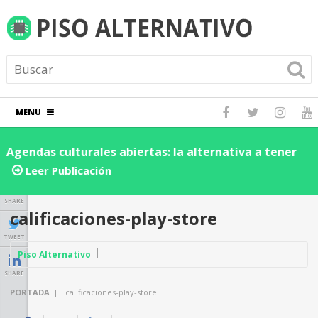
MENU
Agendas culturales abiertas: la alternativa a tener
De
los eventos dentro de una red social
de
Leer Publicación
ne
SHARE
calificaciones-play-store
TWEET
Piso Alternativo
SHARE
PORTADA
|
calificaciones-play-store