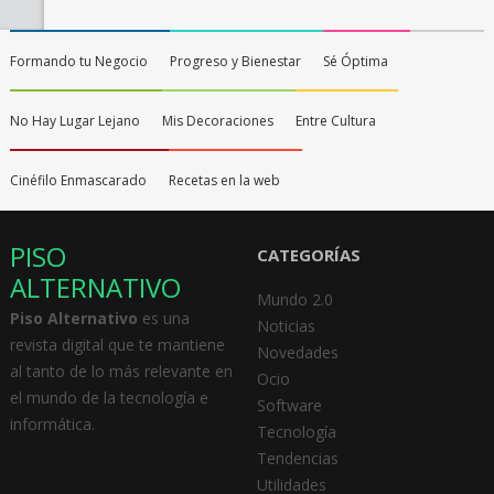
Formando tu Negocio
Progreso y Bienestar
Sé Óptima
No Hay Lugar Lejano
Mis Decoraciones
Entre Cultura
Cinéfilo Enmascarado
Recetas en la web
PISO
CATEGORÍAS
ALTERNATIVO
Mundo 2.0
Piso Alternativo
es una
Noticias
revista digital que te mantiene
Novedades
al tanto de lo más relevante en
Ocio
el mundo de la tecnología e
Software
informática.
Tecnología
Tendencias
Utilidades