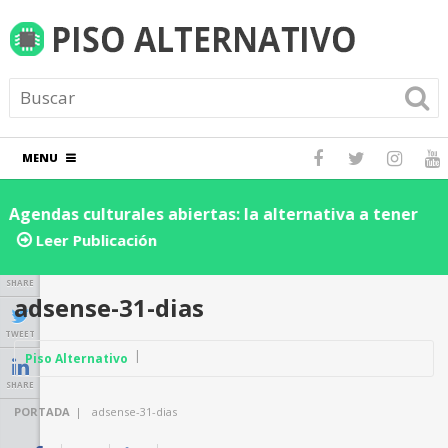
MENU
Agendas culturales abiertas: la alternativa a tener
D
los eventos dentro de una red social
d
Leer Publicación
n
SHARE
adsense-31-dias
TWEET
Piso Alternativo
SHARE
PORTADA
|
adsense-31-dias