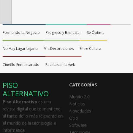
Formando tu Negocio
Progreso y Bienestar
Sé Óptima
No Hay Lugar Lejano
Mis Decoraciones
Entre Cultura
Cinéfilo Enmascarado
Recetas en la web
PISO
CATEGORÍAS
ALTERNATIVO
Mundo 2.0
Piso Alternativo
es una
Noticias
revista digital que te mantiene
Novedades
al tanto de lo más relevante en
Ocio
el mundo de la tecnología e
Software
informática.
Tecnología