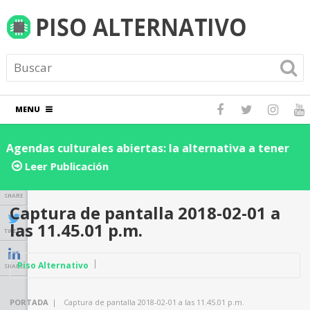
MENU
Agendas culturales abiertas: la alternativa a tener
D
los eventos dentro de una red social
d
Leer Publicación
n
SHARE
Captura de pantalla 2018-02-01 a
las 11.45.01 p.m.
TWEET
Piso Alternativo
SHARE
PORTADA
|
Captura de pantalla 2018-02-01 a las 11.45.01 p.m.