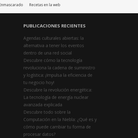
o Enmascarado
Recetas en la web
PUBLICACIONES RECIENTES
Agendas culturales abiertas: la
alternativa a tener los eventos
dentro de una red social
Descubre cómo la tecnología
revoluciona la cadena de suministro
y logística: ¡Impulsa la eficiencia de
tu negocio hoy!
Descubre la revolución energética:
La tecnología de energía nuclear
avanzada explicada
Descubre todo sobre la
Computación en la Niebla: ¿Qué es y
cómo puede cambiar tu forma de
procesar datos?