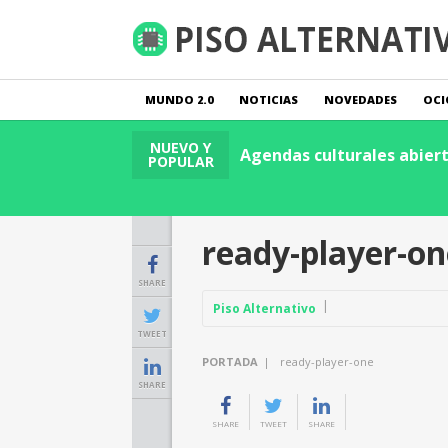
MUNDO 2.0
NOTICIAS
NOVEDADES
OCI
NUEVO Y
anzas
Leer Publicación
Agendas culturales abierta
POPULAR
ready-player-on
SHARE
Piso Alternativo
TWEET
PORTADA
|
ready-player-one
SHARE
SHARE
TWEET
SHARE