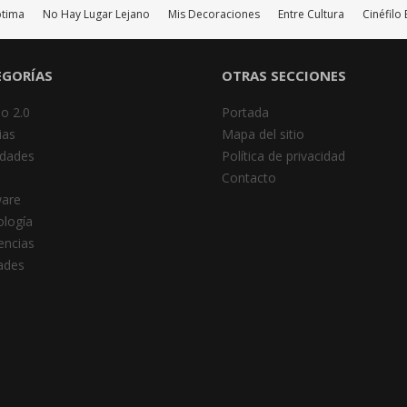
ptima
No Hay Lugar Lejano
Mis Decoraciones
Entre Cultura
Cinéfil
EGORÍAS
OTRAS SECCIONES
o 2.0
Portada
ias
Mapa del sitio
dades
Política de privacidad
Contacto
ware
logía
encias
dades