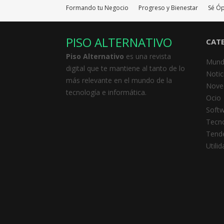
Formando tu Negocio
Progreso y Bienestar
Sé Ó
PISO ALTERNATIVO
CAT
Piso Alternativo
es una revista
Mund
digital que te mantiene al tanto de lo
Notic
más relevante en el mundo de la
Nove
tecnología e informática.
Ocio
Soft
Tecno
Tend
Utili