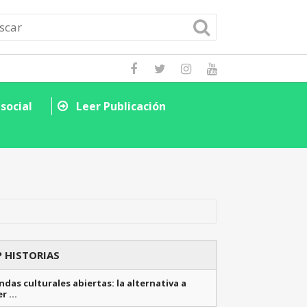
social
Leer Publicación
Descubre cómo la
Leer Public
 HISTORIAS
das culturales abiertas: la alternativa a
er …