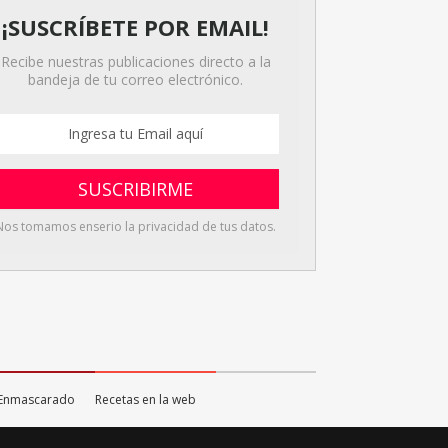
¡SUSCRÍBETE POR EMAIL!
Recibe nuestras publicaciones directo a la
bandeja de tu correo electrónico.
Nos tomamos enserio la privacidad de tus datos.
o Enmascarado
Recetas en la web