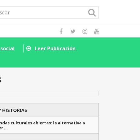
social
Leer Publicación
Descubre cómo la
Leer Public
s
 HISTORIAS
das culturales abiertas: la alternativa a
er …