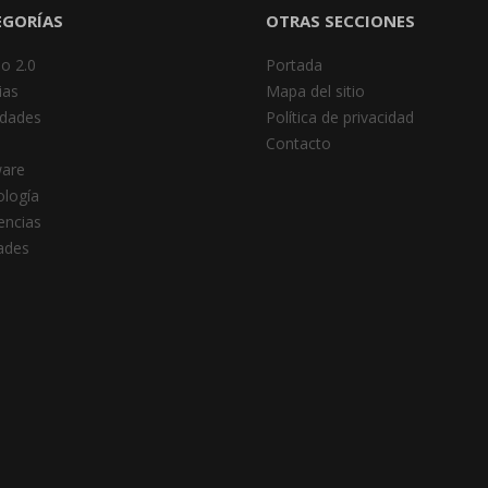
EGORÍAS
OTRAS SECCIONES
o 2.0
Portada
ias
Mapa del sitio
dades
Política de privacidad
Contacto
ware
logía
encias
dades