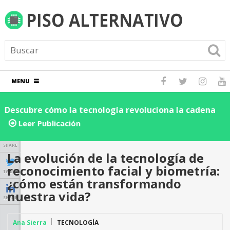
MENU
Descubre cómo la tecnología revoluciona la cadena
D
de suministro y logística: ¡Impulsa la eficiencia de tu
e
Leer Publicación
negocio hoy!
SHARE
La evolución de la tecnología de
reconocimiento facial y biometría:
TWEET
¿cómo están transformando
nuestra vida?
SHARE
Ana Sierra
TECNOLOGÍA