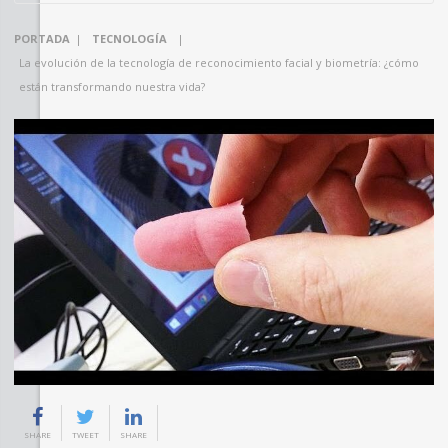
PORTADA
|
TECNOLOGÍA
|
La evolución de la tecnología de reconocimiento facial y biometría: ¿cómo
están transformando nuestra vida?
SHARE
TWEET
SHARE